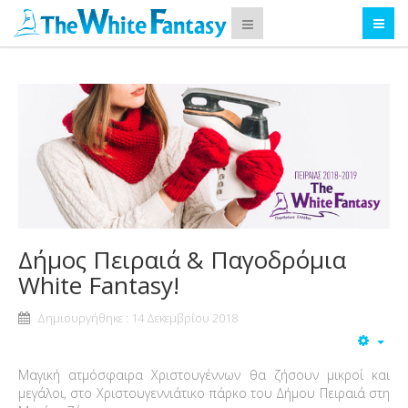
Δήμος Πειραιά & Παγοδρόμια
White Fantasy!
Δημιουργήθηκε : 14 Δεκεμβρίου 2018
Μαγική ατμόσφαιρα Χριστουγέννων θα ζήσουν μικροί και
μεγάλοι, στo Χριστουγεννιάτικο πάρκο του Δήμου Πειραιά στη