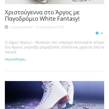
Χριστούγεννα στο Άργος με
Παγοδρόμιο White Fantasy!
Δημιουργήθηκε : 14 Δεκεμβρίου 2018
Ο Δήμος Άργους – Μυκηνών στο υπέροχα στολισμένο κέντρο
του Άργους γιορτάζει μοιράζοντας ελπίδα και χαρά σε όλα τα
παιδιά!
Περισσότερα...