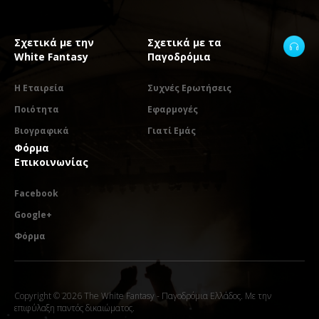
Σχετικά με την
Σχετικά με τα
White Fantasy
Παγοδρόμια
Η Εταιρεία
Συχνές Ερωτήσεις
Ποιότητα
Εφαρμογές
Βιογραφικά
Γιατί Εμάς
Φόρμα
Επικοινωνίας
Facebook
Google+
Φόρμα
Copyright © 2026 The White Fantasy - Παγοδρόμια Ελλάδος. Με την
επιφύλαξη παντός δικαιώματος.