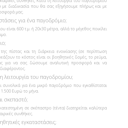
 καιρικές συνθήκες. Κατά τη λειτουργία του παγοδρομίου
υ με διαδικασία που θα σας εξηγήσουμε πλήρως και με
ροσφορά μας.
αστάσεις για ένα παγοδρόμιο;
 είναι 600 τ.μ. ή 20x30 μέτρα, αλλά το μέγεθος ποικίλει
ιμο.
ιο;
της πίστας και τη διάρκεια ενοικίασης (σε περίπτωση
ρεάζουν το κόστος είναι οι βοηθητικές δομές, το ρεύμα,
μας για να σας δώσουμε αναλυτική προσφορά και να
νδιαφέροντος.
τη λειτουργία του παγοδρομίου;
αι συνολικά για ένα μικρό παγοδρόμιο που εγκαθίσταται
 1.500 Ευρώ το μήνα.
αι σκεπαστό;
κατεστημένη σε σκέπαστρο (τέντα) διατηρείται καλύτερα
αιρικές συνθήκες.
ηθητικές εγκαταστάσεις;