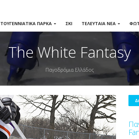
ΣΤΟΥΓΕΝΝΙΆΤΙΚΑ ΠΆΡΚΑ
ΣΚΙ
ΤΕΛΕΥΤΑΊΑ ΝΈΑ
ΦΩΤ
The White Fantasy
Παγοδρόμια Ελλάδος
Δ
Πα
Fan