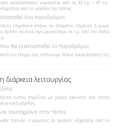
ικές εγκαταστάσεις κυμαίνεται από τα 30 τ.μ. – 45 τ.μ.
εξαρτάται από το μέγεθος της πίστας.
κατασταθεί ένα παγοδρόμιο;
πίπεδη επιφάνεια επάνω σε άσφαλτο, τσιμέντο ή χώμα,
 πρέπει να είναι λίγο μεγαλύτερο σε τ.μ. από την πίστα
.μ.
 που θα εγκατασταθεί το παγοδρόμιο;
 Μετά τον έλεγχο σας στέλνουμε πλάνο εγκατάστασης της
η διάρκεια λειτουργίας
διλα;
(τέντα τύπου παγόδας) με ράφια (dexions) στα οποία
ένα κατά μέγεθος.
ναι ταυτόχρονα στην πίστα;
 κάθε πατινέρ, ο μέγιστος δε αριθμός εξαρτάται από το