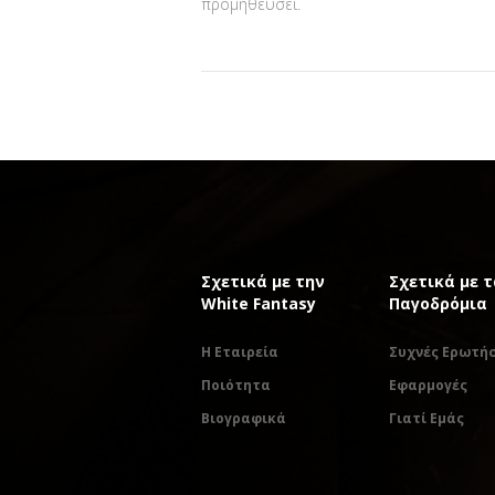
προμηθεύσει.
Σχετικά με την
Σχετικά με τ
White Fantasy
Παγοδρόμια
Η Εταιρεία
Συχνές Ερωτήσ
Ποιότητα
Εφαρμογές
Βιογραφικά
Γιατί Εμάς