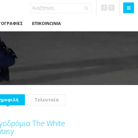
ΟΓΡΑΦΊΕΣ
ΕΠΙΚΟΙΝΩΝΊΑ
ημοφιλή
Τελευταία
γοδρόμια The White
tasy