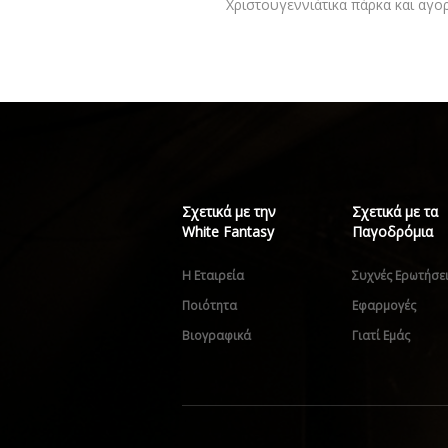
Χριστουγεννιάτικα πάρκα και αγο
Σχετικά με την
Σχετικά με τα
White Fantasy
Παγοδρόμια
Η Εταιρεία
Συχνές Ερωτήσε
Ποιότητα
Εφαρμογές
Βιογραφικά
Γιατί Εμάς