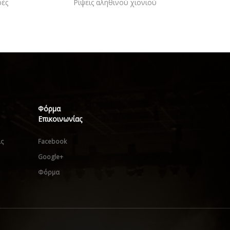
ρές
Ρίψεις αληθινού χιονιού
Φόρμα
Επικοινωνίας
ις
Facebook
Google+
Φόρμα