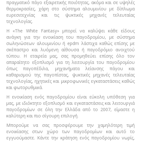
πραγματικό πάγο εξαιρετικής ποιότητας, ακόμα και σε υψηλές
θερμοκρασίες, χάρη στο σύστημα αλουμινίου με δίπλωμα
ευρεσιτεχνίας και τις ψυκτικές μηχανές τελευταίας
τεχνολογίας.
Η «The White Fantasy» μπορεί να καλύψει κάθε είδους
ανάγκη για την ενοικίαση του παγοδρομίου, με σύστημα
σωληνώσεων αλουμινίου ή epdm λάστιχα καθώς επίσης με
σκέπαστρο και λυόμενη αίθουσα ή παγοδρόμιο ανοιχτού
τύπου. Η εταιρεία μας, σας προμηθεύει επίσης όλο τον
απαραίτητο εξοπλισμό για τη λειτουργία του παγοδρομίου
όπως παγοπέδιλα, μηχανήματα λείανσης πάγου και
καθαρισμού της παγοπίστας, ψυκτικές μηχανές τελευταίας
τεχνολογίας, ηχητικές και μικροφωνικές εγκαταστάσεις καθώς
και φωτορυθμικά.
Η ενοικίαση ενός παγοδρομίου είναι εύκολη υπόθεση για
μας, με ιδιόκτητο εξοπλισμό και εγκαταστάσεις και λειτουργιά
παγοδρομίων σε όλη την Ελλάδα από το 2007, είμαστε η
καλύτερη και πιο σίγουρη επιλογή.
Μπορούμε να σας προσφέρουμε την χαμηλότερη τιμή
ενοικίασης στων χώρο των παγοδρομίων και αυτό το
εγγυούμαστε. Κάντε την κράτηση ενός παγοδρομίου νωρίς,