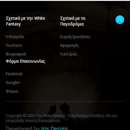
Σχετικά με την White
Σχετικά με τα
Fantasy
Παγοδρόμια
Η Εταιρεία
Συχνές Ερωτήσεις
Ποιότητα
Εφαρμογές
Βιογραφικά
Γιατί Εμάς
Φόρμα Επικοινωνίας
Facebook
Google+
Φόρμα
Copyright © 2026 The White Fantasy - Παγοδρόμια Ελλάδος. Με την
επιφύλαξη παντός δικαιώματος.
Developed by
Iris Design