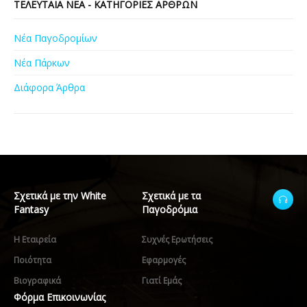
ΤΕΛΕΥΤΑΊΑ ΝΈΑ - ΚΑΤΗΓΟΡΊΕΣ ΆΡΘΡΩΝ
Νέα Παγοδρομίων
Νέα Πάρκων
Διάφορα Άρθρα
Σχετικά με την White
Σχετικά με τα
Fantasy
Παγοδρόμια
Η Εταιρεία
Συχνές Ερωτήσεις
Ποιότητα
Εφαρμογές
Βιογραφικά
Γιατί Εμάς
Φόρμα Επικοινωνίας